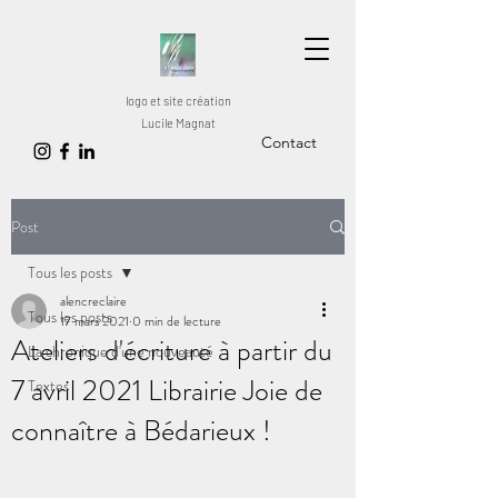
logo et site création
Lucile Magnat
Contact
Post
Tous les posts
alencreclaire
Tous les posts
17 mars 2021
0 min de lecture
Ateliers d'écriture à partir du
La chronique d'une nouveauté
7 avril 2021 Librairie Joie de
Textes
connaître à Bédarieux !