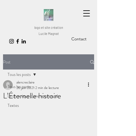
logo et site création
Lucile Magnat
Contact
Post
Tous les posts
alencreclaire
Tous les posts
26 juin 2021
2 min de lecture
L’Éternelle histoire
La chronique d'une nouveauté
Textes