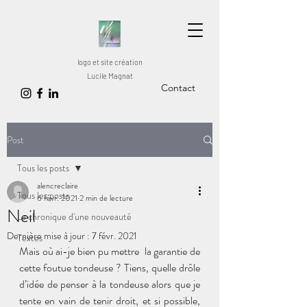
logo et site création
Lucile Magnat
Contact
Post
Tous les posts
alencreclaire
Tous les posts
6 févr. 2021
2 min de lecture
Neil
La chronique d'une nouveauté
Dernière mise à jour :
7 févr. 2021
Textes
Mais où ai-je bien pu mettre  la garantie de 
cette foutue tondeuse ? Tiens, quelle drôle 
d’idée de penser à la tondeuse alors que je 
tente en vain de tenir droit, et si possible, 