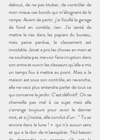
debout, de ne pas tituber, de contrôler de 
mon mieux ces bonds qui m’éloignent de la 
rampe. Avant de partir, j’ai fouillé le garage 
de fond en comble, rien. J’ai tenté de 
mettre le nez dans les papiers du bureau, 
mais peine perdue, le classement est 
inviolable. Janet a pris les choses en main et 
ne souhaite pas me voir faire irruption dans 
son antre et ouvrir les classeurs qu’elle a mis 
un temps fou à mettre au point. Mais si la 
maison est sous son contrôle, en revanche, 
elle ne veut plus entendre parler de tout ce 
qui concerne le jardin. C’est définitif. On se 
chamaille pas mal à ce sujet mais elle 
s’arrange toujours pour avoir le dernier 
mot, et si j’insiste, elle conclut d’un : “ Tu es 
encore dans la lune ! »  qui n’a aucun sens 
et qui a le don de m’exaspérer. Nul besoin 
de demander aux garçons s’ils ont la 