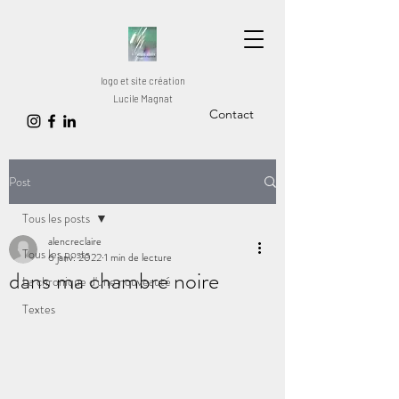
logo et site création
Lucile Magnat
Contact
Post
Tous les posts
alencreclaire
Tous les posts
6 janv. 2022
1 min de lecture
dans ma chambre noire
La chronique d'une nouveauté
Textes