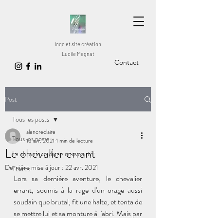
logo et site création
Lucile Magnat
Contact
Post
Tous les posts
alencreclaire
Tous les posts
18 avr. 2021
1 min de lecture
Le chevalier errant
La chronique d'une nouveauté
Dernière mise à jour :
22 avr. 2021
Textes
Lors sa dernière aventure, le chevalier 
errant, soumis à la rage d'un orage aussi 
soudain que brutal, fit une halte, et tenta de 
se mettre lui et sa monture à l'abri. Mais par 