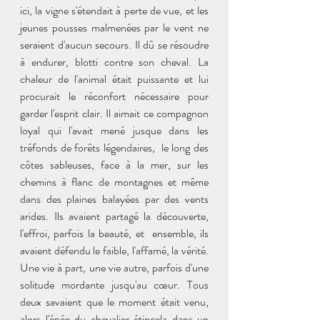
ici, la vigne s'étendait à perte de vue, et les 
jeunes pousses malmenées par le vent ne 
seraient d'aucun secours. Il dû se résoudre 
à endurer, blotti contre son cheval. La 
chaleur de l'animal était puissante et lui 
procurait le réconfort nécessaire pour 
garder l'esprit clair. Il aimait ce compagnon 
loyal qui l'avait mené jusque dans les 
tréfonds de forêts légendaires,  le long des 
côtes sableuses, face à la mer, sur les 
chemins à flanc de montagnes et même 
dans des plaines balayées par des vents 
arides. Ils avaient partagé la découverte, 
l'effroi, parfois la beauté, et  ensemble, ils 
avaient défendu le faible, l'affamé, la vérité. 
Une vie à part, une vie autre, parfois d'une 
solitude mordante jusqu'au cœur. Tous 
deux savaient que le moment était venu, 
alors l'épée du chevalier étincela dans un 